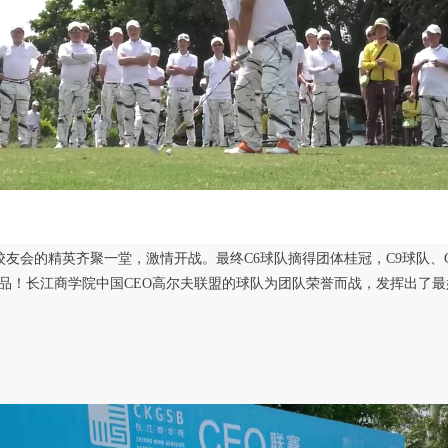
校友会的精英齐聚一堂，激情开战
。
最终
C6球队摘得团体桂冠，C9球队
奖品！
长江商学院
中国
CEO高尔夫联盟的球队为团队荣誉而战，发挥出了