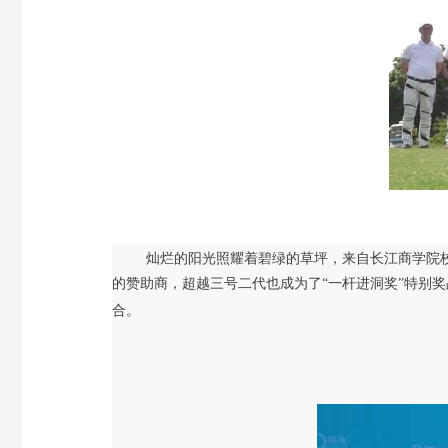
灿烂的阳光照耀着碧绿的草坪，来自长江商学院
的赞助商，
超越三号二代也成为了
“一杆进洞奖”特别
合。