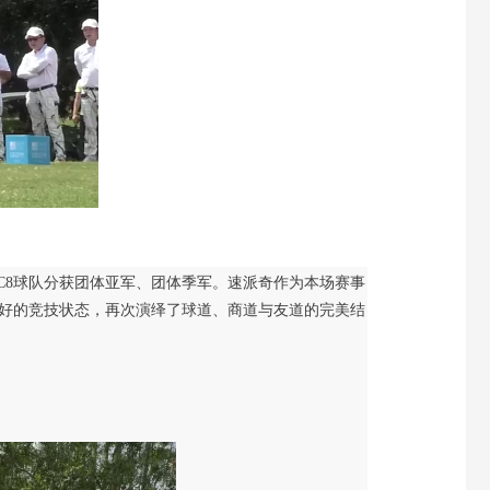
、C8球队分获团体亚军、团体季军
。速派奇
作为本场赛事
最好的竞技状态，再次演绎了球道、商道与友道
的完美结