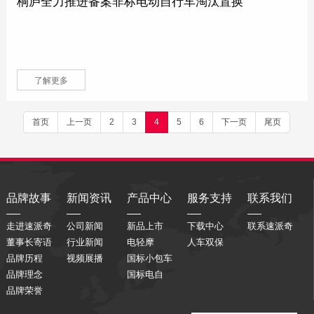
桐庐全力推进备案非标电动自行车淘汰置换
了解更多
首页
上一页
2
3
4
5
6
下一页
尾页
品牌故事
新闻资讯
产品中心
服务支持
联系我们
走进速派奇
公司新闻
新品上市
下载中心
联系速派奇
董事长寄语
行业新闻
电轻摩
人车双保
品牌历程
视频展播
国标小包车
品牌理念
国标电自
品牌荣誉